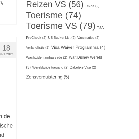
n,
Reizen VS
(56)
Texas
(2)
Toerisme
(74)
Toerisme VS
(79)
TSA
PreCheck
(2)
US Bucket List
(2)
Vaccinaties
(2)
18
Visa Waiver Programma
(4)
Verlanglijstje
(2)
MRT 2024
Walt Disney Wereld
Wachttijden ambassade
(2)
(3)
Wereldwijde toegang
(2)
Zakelijke Visa
(2)
Zonsverduistering
(5)
n de
tische
nd