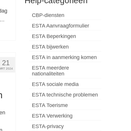
Help-categorieën
rdag
CBP-diensten
 …
ESTA Aanvraagformulier
ESTA Beperkingen
ESTA bijwerken
ESTA in aanmerking komen
21
ESTA meerdere
MRT 2024
nationaliteiten
ESTA sociale media
n
ESTA technische problemen
ESTA Toerisme
ben
ESTA Verwerking
ESTA-privacy
n