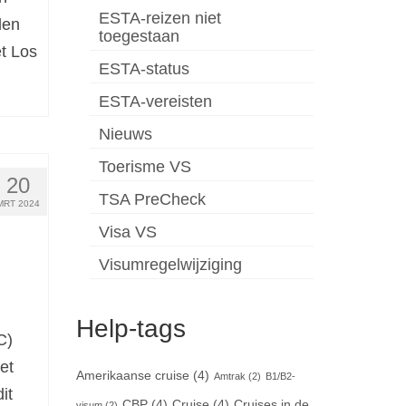
ESTA-reizen niet
len
toegestaan
et Los
ESTA-status
ESTA-vereisten
Nieuws
Toerisme VS
20
TSA PreCheck
MRT 2024
Visa VS
Visumregelwijziging
Help-tags
C)
et
Amerikaanse cruise
(4)
Amtrak
(2)
B1/B2-
it
CBP
(4)
Cruise
(4)
Cruises in de
visum
(2)