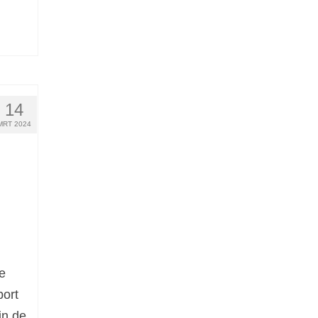
14
MRT 2024
e
port
in de