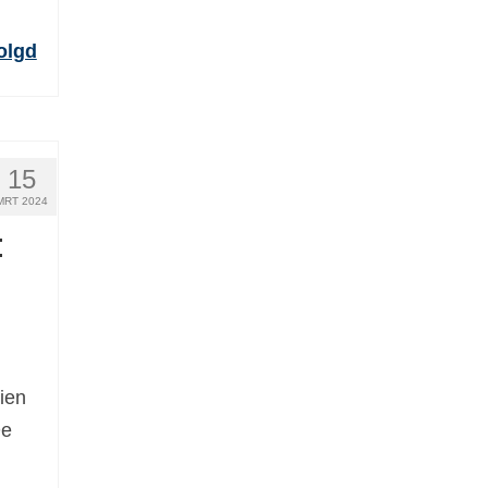
olgd
15
MRT 2024
:
ien
De