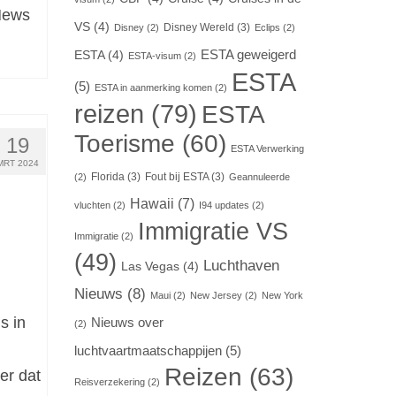
 News
VS
(4)
Disney Wereld
(3)
Disney
(2)
Eclips
(2)
ESTA geweigerd
ESTA
(4)
ESTA-visum
(2)
ESTA
(5)
ESTA in aanmerking komen
(2)
reizen
(79)
ESTA
Toerisme
(60)
19
ESTA Verwerking
MRT 2024
Florida
(3)
Fout bij ESTA
(3)
(2)
Geannuleerde
Hawaii
(7)
vluchten
(2)
I94 updates
(2)
Immigratie VS
Immigratie
(2)
(49)
Luchthaven
Las Vegas
(4)
Nieuws
(8)
Maui
(2)
New Jersey
(2)
New York
s in
Nieuws over
(2)
luchtvaartmaatschappijen
(5)
Reizen
(63)
er dat
Reisverzekering
(2)