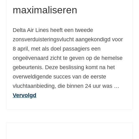
maximaliseren
Ελληνικά
(
Grieks
)
עברית
(
Hebreeuws
)
Delta Air Lines heeft een tweede
Magyar
(
Hongaars
)
zonsverduisteringsvlucht aangekondigd voor
Italiano
(
Italiaans
)
8 april, met als doel passagiers een
ongeëvenaard zicht te geven op de hemelse
日本語
(
Japans
)
gebeurtenis. Deze beslissing komt na het
한국어
(
Koreaans
)
overweldigende succes van de eerste
Norsk bokmål
(
Noors Bokmål
)
vluchtaanbieding, die binnen 24 uur was …
Vervolgd
Polski
(
Pools
)
Português
(
Portugees, Portugal
)
Slovenčina
(
Slavisch
)
Slovenščina
(
Sloveens
)