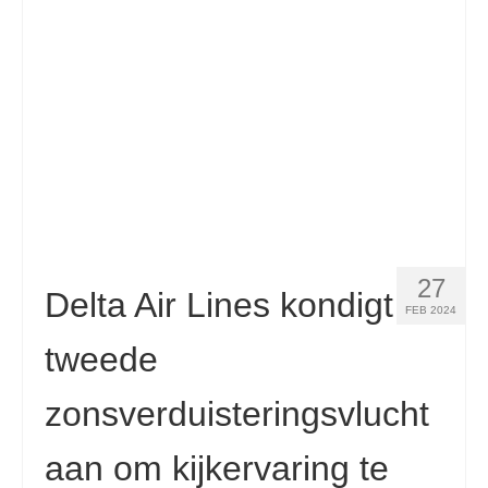
Contact
Aanvraag
Nederlands
Hrvatski
(
Kroatisch
)
Čeština
(
Tsjechisch
)
Dansk
(
Deens
)
27
English
(
Engels
)
Delta Air Lines kondigt
FEB 2024
Eesti
(
Ests
)
tweede
Suomi
(
Fins
)
zonsverduisteringsvlucht
Français
(
Frans
)
aan om kijkervaring te
Deutsch
(
Duits
)