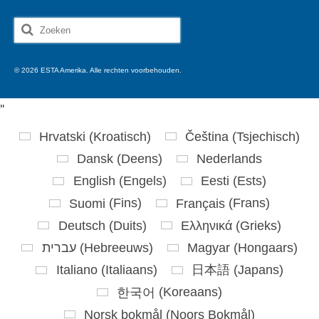
Zoeken
naar:
© 2026 ESTA Amerika. Alle rechten voorbehouden.
'
'
Hrvatski
(
Kroatisch
)
Čeština
(
Tsjechisch
)
Dansk
(
Deens
)
Nederlands
English
(
Engels
)
Eesti
(
Ests
)
Suomi
(
Fins
)
Français
(
Frans
)
Deutsch
(
Duits
)
Ελληνικά
(
Grieks
)
עברית
(
Hebreeuws
)
Magyar
(
Hongaars
)
Italiano
(
Italiaans
)
日本語
(
Japans
)
한국어
(
Koreaans
)
Norsk bokmål
(
Noors Bokmål
)