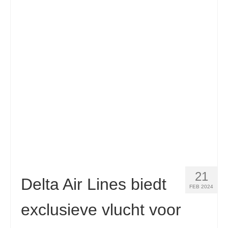
Español
(
Spaans
)
Svenska
(
Zweeds
)
21
Delta Air Lines biedt
FEB 2024
exclusieve vlucht voor