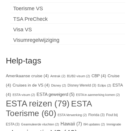
Toerisme VS
TSA PreCheck
Visa VS
Visumregelwijziging
Help-tags
Amerikaanse cruise
(4)
CBP
(4)
Cruise
Amtrak
(2)
B1/B2-visum
(2)
(4)
Cruises in de VS
(4)
ESTA
Disney Wereld
(3)
Disney
(2)
Eclips
(2)
ESTA geweigerd
(5)
(4)
ESTA-visum
(2)
ESTA in aanmerking komen
(2)
ESTA reizen
(79)
ESTA
Toerisme
(60)
Florida
(3)
Fout bij
ESTA Verwerking
(2)
Hawaii
(7)
ESTA
(3)
Geannuleerde vluchten
(2)
I94 updates
(2)
Immigratie