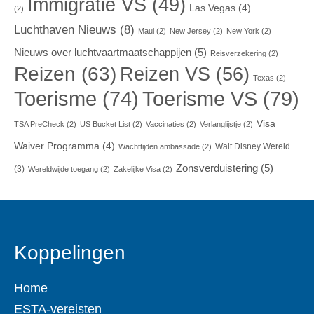
Immigratie VS
(49)
Las Vegas
(4)
(2)
Luchthaven Nieuws
(8)
Maui
(2)
New Jersey
(2)
New York
(2)
Nieuws over luchtvaartmaatschappijen
(5)
Reisverzekering
(2)
Reizen
(63)
Reizen VS
(56)
Texas
(2)
Toerisme VS
(79)
Toerisme
(74)
Visa
TSA PreCheck
(2)
US Bucket List
(2)
Vaccinaties
(2)
Verlanglijstje
(2)
Waiver Programma
(4)
Walt Disney Wereld
Wachttijden ambassade
(2)
Zonsverduistering
(5)
(3)
Wereldwijde toegang
(2)
Zakelijke Visa
(2)
Koppelingen
Home
ESTA-vereisten