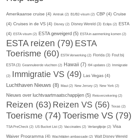
Amerikaanse cruise
(4)
CBP
(4)
Cruise
Amtrak
(2)
B1/B2-visum
(2)
(4)
Cruises in de VS
(4)
ESTA
Disney Wereld
(3)
Disney
(2)
Eclips
(2)
ESTA geweigerd
(5)
(4)
ESTA-visum
(2)
ESTA in aanmerking komen
(2)
ESTA reizen
(79)
ESTA
Toerisme
(60)
Florida
(3)
Fout bij
ESTA Verwerking
(2)
Hawaii
(7)
ESTA
(3)
Geannuleerde vluchten
(2)
I94 updates
(2)
Immigratie
Immigratie VS
(49)
Las Vegas
(4)
(2)
Luchthaven Nieuws
(8)
Maui
(2)
New Jersey
(2)
New York
(2)
Nieuws over luchtvaartmaatschappijen
(5)
Reisverzekering
(2)
Reizen
(63)
Reizen VS
(56)
Texas
(2)
Toerisme VS
(79)
Toerisme
(74)
Visa
TSA PreCheck
(2)
US Bucket List
(2)
Vaccinaties
(2)
Verlanglijstje
(2)
Waiver Programma
(4)
Walt Disney Wereld
Wachttijden ambassade
(2)