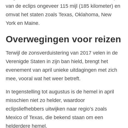
van de eclips ongeveer 115 mijl (185 kilometer) en
Español
(
Spaans
)
omvat het staten zoals Texas, Oklahoma, New
Svenska
(
Zweeds
)
York en Maine.
Overwegingen voor reizen
Terwijl de zonsverduistering van 2017 velen in de
Verenigde Staten in zijn ban hield, brengt het
evenement van april unieke uitdagingen met zich
mee, vooral wat het weer betreft.
In tegenstelling tot augustus is de hemel in april
misschien niet zo helder, waardoor
eclipsliefhebbers uitwijken naar regio’s zoals
Mexico of Texas, die bekend staan om een
helderdere hemel.