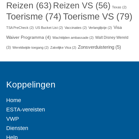
Reizen
(63)
Reizen VS
(56)
Texas
(2)
Toerisme VS
(79)
Toerisme
(74)
Visa
TSA PreCheck
(2)
US Bucket List
(2)
Vaccinaties
(2)
Verlanglijstje
(2)
Waiver Programma
(4)
Walt Disney Wereld
Wachttijden ambassade
(2)
Zonsverduistering
(5)
(3)
Wereldwijde toegang
(2)
Zakelijke Visa
(2)
Koppelingen
Home
ESTA-vereisten
VWP
Diensten
Help