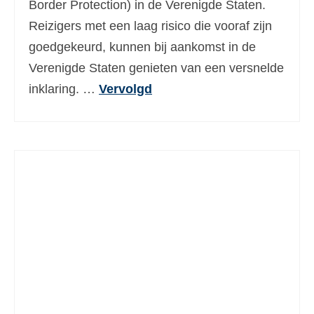
Border Protection) in de Verenigde Staten.
Ελληνικά
(
Grieks
)
Reizigers met een laag risico die vooraf zijn
עברית
(
Hebreeuws
)
goedgekeurd, kunnen bij aankomst in de
Verenigde Staten genieten van een versnelde
Magyar
(
Hongaars
)
inklaring. …
Vervolgd
Italiano
(
Italiaans
)
日本語
(
Japans
)
한국어
(
Koreaans
)
Norsk bokmål
(
Noors Bokmål
)
Polski
(
Pools
)
Português
(
Portugees, Portugal
)
Slovenčina
(
Slavisch
)
Slovenščina
(
Sloveens
)