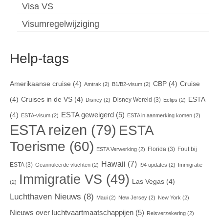
Visa VS
Visumregelwijziging
Help-tags
Amerikaanse cruise
(4)
CBP
(4)
Cruise
Amtrak
(2)
B1/B2-visum
(2)
(4)
Cruises in de VS
(4)
ESTA
Disney Wereld
(3)
Disney
(2)
Eclips
(2)
ESTA geweigerd
(5)
(4)
ESTA-visum
(2)
ESTA in aanmerking komen
(2)
ESTA reizen
(79)
ESTA
Toerisme
(60)
Florida
(3)
Fout bij
ESTA Verwerking
(2)
Hawaii
(7)
ESTA
(3)
Geannuleerde vluchten
(2)
I94 updates
(2)
Immigratie
Immigratie VS
(49)
Las Vegas
(4)
(2)
Luchthaven Nieuws
(8)
Maui
(2)
New Jersey
(2)
New York
(2)
Nieuws over luchtvaartmaatschappijen
(5)
Reisverzekering
(2)