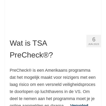
Español
(
Spaans
)
Svenska
(
Zweeds
)
6
Wat is TSA
JUN 2023
PreCheck®?
PreCheck® is een Amerikaans programma
dat het mogelijk maakt voor reizigers met een
laag risico om een versneld veiligheidsproces
te doorlopen op luchthavens in de VS. Om
deel te nemen aan het programma moet je je
online aanmelden en daarna …
Vervolgd