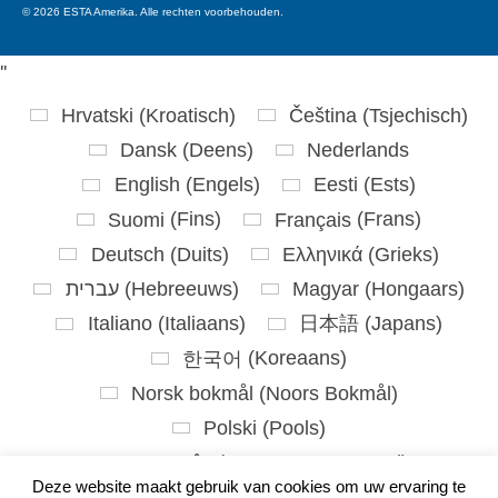
© 2026 ESTA Amerika. Alle rechten voorbehouden.
'
'
Hrvatski
(
Kroatisch
)
Čeština
(
Tsjechisch
)
Dansk
(
Deens
)
Nederlands
English
(
Engels
)
Eesti
(
Ests
)
Suomi
(
Fins
)
Français
(
Frans
)
Deutsch
(
Duits
)
Ελληνικά
(
Grieks
)
עברית
(
Hebreeuws
)
Magyar
(
Hongaars
)
Italiano
(
Italiaans
)
日本語
(
Japans
)
한국어
(
Koreaans
)
Norsk bokmål
(
Noors Bokmål
)
Polski
(
Pools
)
Português
(
Portugees, Portugal
)
Deze website maakt gebruik van cookies om uw ervaring te
Slovenčina
(
Slavisch
)