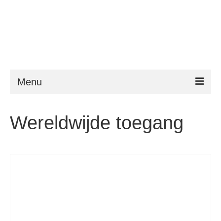
Menu
ESTA
Wereldwijde toegang
Vereisten
FAQ
VWP
Hulp
Nieuws