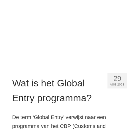
Contact
Aanvraag
Nederlands
Hrvatski
(
Kroatisch
)
Čeština
(
Tsjechisch
)
Dansk
(
Deens
)
29
English
(
Engels
)
Wat is het Global
AUG 2023
Eesti
(
Ests
)
Entry programma?
Suomi
(
Fins
)
Français
(
Frans
)
De term ‘Global Entry’ verwijst naar een
programma van het CBP (Customs and
Deutsch
(
Duits
)