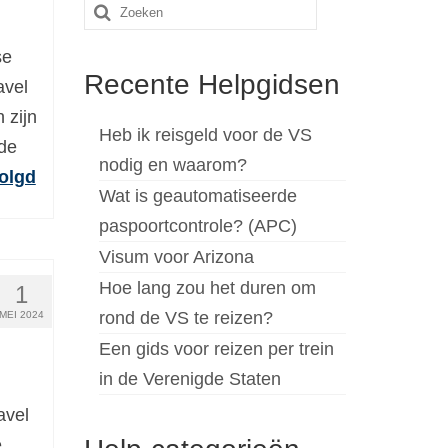
Zoeken
naar:
se
Recente Helpgidsen
avel
 zijn
Heb ik reisgeld voor de VS
de
nodig en waarom?
olgd
Wat is geautomatiseerde
paspoortcontrole? (APC)
Visum voor Arizona
Hoe lang zou het duren om
1
rond de VS te reizen?
MEI 2024
Een gids voor reizen per trein
in de Verenigde Staten
avel
e