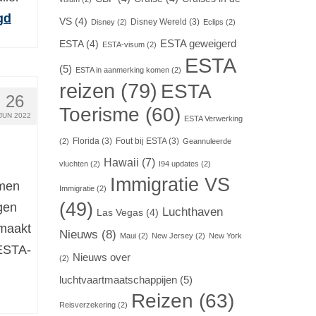
gd
VS
(4)
Disney Wereld
(3)
Disney
(2)
Eclips
(2)
ESTA geweigerd
ESTA
(4)
ESTA-visum
(2)
ESTA
(5)
ESTA in aanmerking komen
(2)
reizen
(79)
ESTA
26
Toerisme
(60)
JUN 2022
ESTA Verwerking
Florida
(3)
Fout bij ESTA
(3)
(2)
Geannuleerde
Hawaii
(7)
vluchten
(2)
I94 updates
(2)
Immigratie VS
emen
Immigratie
(2)
(49)
gen
Luchthaven
Las Vegas
(4)
emaakt
Nieuws
(8)
Maui
(2)
New Jersey
(2)
New York
 ESTA-
Nieuws over
(2)
luchtvaartmaatschappijen
(5)
Reizen
(63)
Reisverzekering
(2)