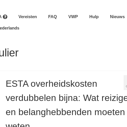
A
Vereisten
FAQ
VWP
Hulp
Nieuws
ederlands
lier
ESTA overheidskosten
verdubbelen bijna: Wat reizig
en belanghebbenden moeten
weten