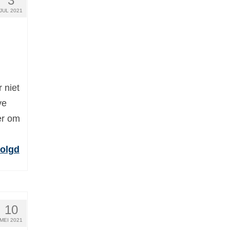
3
JUL 2021
 niet
ve
er om
olgd
10
MEI 2021