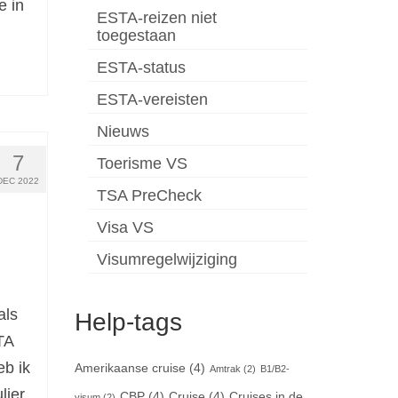
e in
ESTA-reizen niet
toegestaan
ESTA-status
ESTA-vereisten
Nieuws
7
Toerisme VS
DEC 2022
TSA PreCheck
Visa VS
Visumregelwijziging
als
Help-tags
TA
b ik
Amerikaanse cruise
(4)
Amtrak
(2)
B1/B2-
lier
CBP
(4)
Cruise
(4)
Cruises in de
visum
(2)