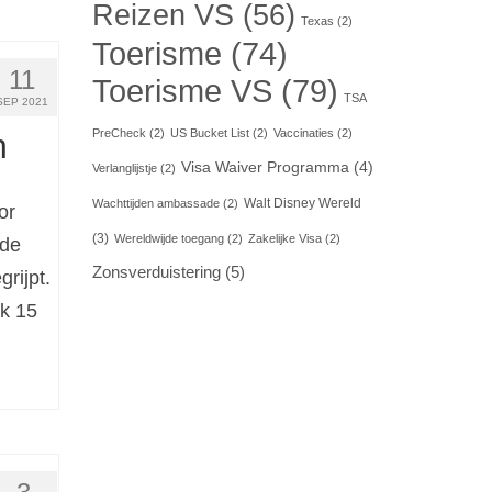
Reizen VS
(56)
Texas
(2)
Toerisme
(74)
11
Toerisme VS
(79)
TSA
SEP 2021
n
PreCheck
(2)
US Bucket List
(2)
Vaccinaties
(2)
Visa Waiver Programma
(4)
Verlanglijstje
(2)
Walt Disney Wereld
Wachttijden ambassade
(2)
or
(3)
Wereldwijde toegang
(2)
Zakelijke Visa
(2)
 de
Zonsverduistering
(5)
rijpt.
ek 15