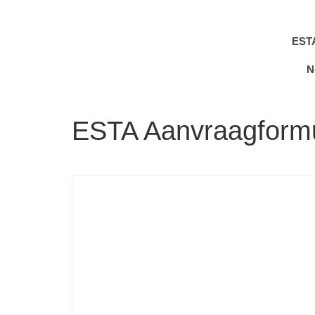
EST
N
ESTA Aanvraagformu