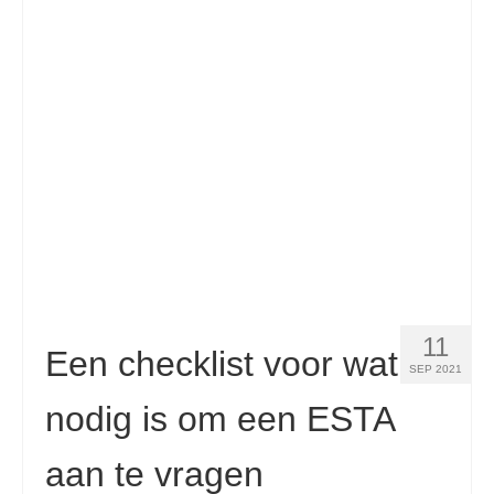
Contact
Aanvraag
Nederlands
Hrvatski
(
Kroatisch
)
Čeština
(
Tsjechisch
)
Dansk
(
Deens
)
English
(
Engels
)
Eesti
(
Ests
)
11
Een checklist voor wat
SEP 2021
Suomi
(
Fins
)
nodig is om een ESTA
Français
(
Frans
)
aan te vragen
Deutsch
(
Duits
)