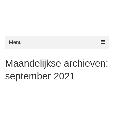
Menu
ESTA
Maandelijkse archieven:
Vereisten
september 2021
FAQ
VWP
Hulp
Nieuws