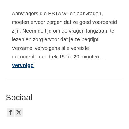
Ελληνικά
(
Grieks
)
Aanvragers die ESTA willen aanvragen,
עברית
(
Hebreeuws
)
moeten ervoor zorgen dat ze goed voorbereid
zijn. Neem de tijd om de vragen langzaam te
Magyar
(
Hongaars
)
lezen en zorg ervoor dat je ze begrijpt.
Italiano
(
Italiaans
)
Verzamel vervolgens alle vereiste
日本語
(
Japans
)
documenten en trek 15 tot 20 minuten …
Vervolgd
한국어
(
Koreaans
)
Norsk bokmål
(
Noors Bokmål
)
Polski
(
Pools
)
Sociaal
Português
(
Portugees, Portugal
)
Slovenčina
(
Slavisch
)
Slovenščina
(
Sloveens
)