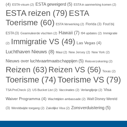
ESTA geweigerd
(5)
(4)
ESTA-visum
(2)
ESTA in aanmerking komen
(2)
ESTA reizen
(79)
ESTA
Toerisme
(60)
Florida
(3)
Fout bij
ESTA Verwerking
(2)
Hawaii
(7)
ESTA
(3)
Geannuleerde vluchten
(2)
I94 updates
(2)
Immigratie
Immigratie VS
(49)
Las Vegas
(4)
(2)
Luchthaven Nieuws
(8)
Maui
(2)
New Jersey
(2)
New York
(2)
Nieuws over luchtvaartmaatschappijen
(5)
Reisverzekering
(2)
Reizen
(63)
Reizen VS
(56)
Texas
(2)
Toerisme VS
(79)
Toerisme
(74)
Visa
TSA PreCheck
(2)
US Bucket List
(2)
Vaccinaties
(2)
Verlanglijstje
(2)
Waiver Programma
(4)
Walt Disney Wereld
Wachttijden ambassade
(2)
Zonsverduistering
(5)
(3)
Wereldwijde toegang
(2)
Zakelijke Visa
(2)