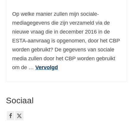
Ελληνικά
(
Grieks
)
Op welke manier zullen mijn sociale-
עברית
(
Hebreeuws
)
mediagegevens die zijn verzameld via de
nieuwe vraag die in december 2016 in de
Magyar
(
Hongaars
)
ESTA-aanvraag is opgenomen, door het CBP
Italiano
(
Italiaans
)
worden gebruikt? De gegevens van sociale
日本語
(
Japans
)
media zullen door het CBP worden gebruikt
om de …
Vervolgd
한국어
(
Koreaans
)
Norsk bokmål
(
Noors Bokmål
)
Polski
(
Pools
)
Sociaal
Português
(
Portugees, Portugal
)
Slovenčina
(
Slavisch
)
Slovenščina
(
Sloveens
)