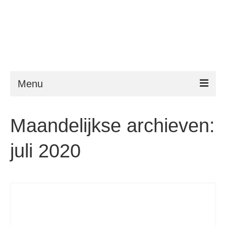
Menu
ESTA
Maandelijkse archieven:
Vereisten
juli 2020
FAQ
VWP
Hulp
Nieuws