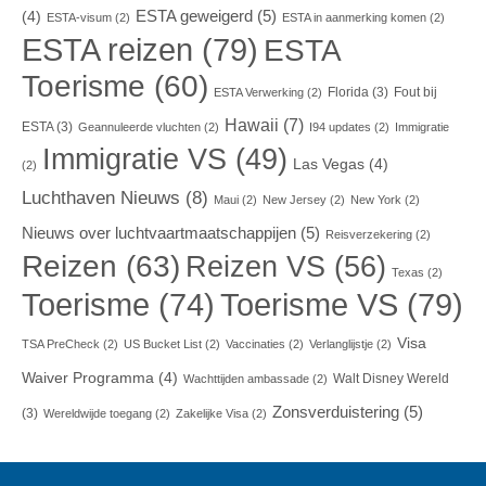
ESTA geweigerd
(5)
(4)
ESTA-visum
(2)
ESTA in aanmerking komen
(2)
ESTA reizen
(79)
ESTA
Toerisme
(60)
Florida
(3)
Fout bij
ESTA Verwerking
(2)
Hawaii
(7)
ESTA
(3)
Geannuleerde vluchten
(2)
I94 updates
(2)
Immigratie
Immigratie VS
(49)
Las Vegas
(4)
(2)
Luchthaven Nieuws
(8)
Maui
(2)
New Jersey
(2)
New York
(2)
Nieuws over luchtvaartmaatschappijen
(5)
Reisverzekering
(2)
Reizen
(63)
Reizen VS
(56)
Texas
(2)
Toerisme VS
(79)
Toerisme
(74)
Visa
TSA PreCheck
(2)
US Bucket List
(2)
Vaccinaties
(2)
Verlanglijstje
(2)
Waiver Programma
(4)
Walt Disney Wereld
Wachttijden ambassade
(2)
Zonsverduistering
(5)
(3)
Wereldwijde toegang
(2)
Zakelijke Visa
(2)