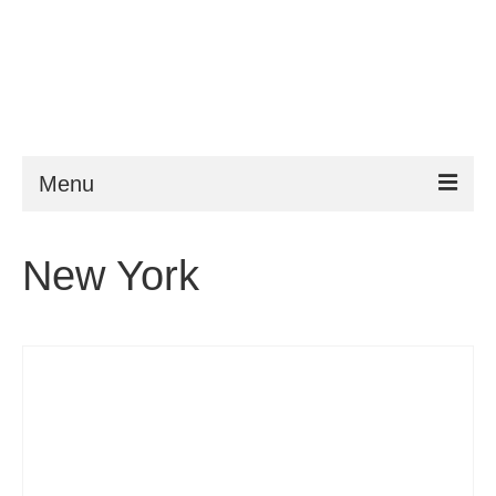
Menu
ESTA
New York
Vereisten
FAQ
VWP
Hulp
Nieuws