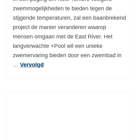
Ελληνικά
(
Grieks
)
zwemmogelijkheden te bieden tegen de
stijgende temperaturen, zal een baanbrekend
עברית
(
Hebreeuws
)
project de manier veranderen waarop
Magyar
(
Hongaars
)
mensen omgaan met de East River. Het
langverwachte +Pool wil een unieke
Italiano
(
Italiaans
)
zwemervaring bieden door een zwembad in
日本語
(
Japans
)
…
Vervolgd
한국어
(
Koreaans
)
Norsk bokmål
(
Noors Bokmål
)
Polski
(
Pools
)
Português
(
Portugees, Portugal
)
Slovenčina
(
Slavisch
)
Slovenščina
(
Sloveens
)