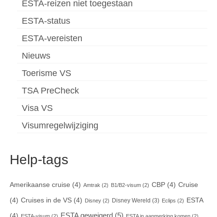
ESTA-reizen niet toegestaan
ESTA-status
ESTA-vereisten
Nieuws
Toerisme VS
TSA PreCheck
Visa VS
Visumregelwijziging
Help-tags
Amerikaanse cruise
(4)
CBP
(4)
Cruise
Amtrak
(2)
B1/B2-visum
(2)
(4)
Cruises in de VS
(4)
ESTA
Disney Wereld
(3)
Disney
(2)
Eclips
(2)
ESTA geweigerd
(5)
(4)
ESTA-visum
(2)
ESTA in aanmerking komen
(2)