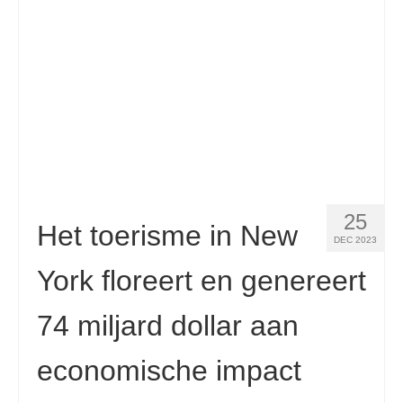
Español
(
Spaans
)
Svenska
(
Zweeds
)
25
Het toerisme in New
DEC 2023
York floreert en genereert
74 miljard dollar aan
economische impact