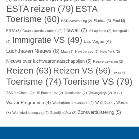
ESTA reizen
(79)
ESTA
Toerisme
(60)
Florida
(3)
Fout bij
ESTA Verwerking
(2)
Hawaii
(7)
ESTA
(3)
Geannuleerde vluchten
(2)
I94 updates
(2)
Immigratie
Immigratie VS
(49)
Las Vegas
(4)
(2)
Luchthaven Nieuws
(8)
Maui
(2)
New Jersey
(2)
New York
(2)
Nieuws over luchtvaartmaatschappijen
(5)
Reisverzekering
(2)
Reizen
(63)
Reizen VS
(56)
Texas
(2)
Toerisme VS
(79)
Toerisme
(74)
Visa
TSA PreCheck
(2)
US Bucket List
(2)
Vaccinaties
(2)
Verlanglijstje
(2)
Waiver Programma
(4)
Walt Disney Wereld
Wachttijden ambassade
(2)
Zonsverduistering
(5)
(3)
Wereldwijde toegang
(2)
Zakelijke Visa
(2)