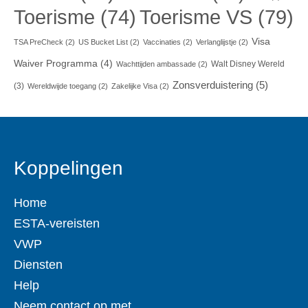
Toerisme VS
(79)
Toerisme
(74)
Visa
TSA PreCheck
(2)
US Bucket List
(2)
Vaccinaties
(2)
Verlanglijstje
(2)
Waiver Programma
(4)
Walt Disney Wereld
Wachttijden ambassade
(2)
Zonsverduistering
(5)
(3)
Wereldwijde toegang
(2)
Zakelijke Visa
(2)
Koppelingen
Home
ESTA-vereisten
VWP
Diensten
Help
Neem contact op met