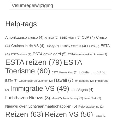
Visumregelwijziging
Help-tags
Amerikaanse cruise
(4)
CBP
(4)
Cruise
Amtrak
(2)
B1/B2-visum
(2)
(4)
Cruises in de VS
(4)
ESTA
Disney Wereld
(3)
Disney
(2)
Eclips
(2)
ESTA geweigerd
(5)
(4)
ESTA-visum
(2)
ESTA in aanmerking komen
(2)
ESTA reizen
(79)
ESTA
Toerisme
(60)
Florida
(3)
Fout bij
ESTA Verwerking
(2)
Hawaii
(7)
ESTA
(3)
Geannuleerde vluchten
(2)
I94 updates
(2)
Immigratie
Immigratie VS
(49)
Las Vegas
(4)
(2)
Luchthaven Nieuws
(8)
Maui
(2)
New Jersey
(2)
New York
(2)
Nieuws over luchtvaartmaatschappijen
(5)
Reisverzekering
(2)
Reizen
(63)
Reizen VS
(56)
Texas
(2)