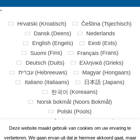
'
'
Hrvatski
(
Kroatisch
)
Čeština
(
Tsjechisch
)
Dansk
(
Deens
)
Nederlands
English
(
Engels
)
Eesti
(
Ests
)
Suomi
(
Fins
)
Français
(
Frans
)
Deutsch
(
Duits
)
Ελληνικά
(
Grieks
)
עברית
(
Hebreeuws
)
Magyar
(
Hongaars
)
Italiano
(
Italiaans
)
日本語
(
Japans
)
한국어
(
Koreaans
)
Norsk bokmål
(
Noors Bokmål
)
Polski
(
Pools
)
Português
(
Portugees, Portugal
)
Deze website maakt gebruik van cookies om uw ervaring te
Slovenčina
(
Slavisch
)
verbeteren. We gaan ervan uit dat je hiermee akkoord gaat, maar