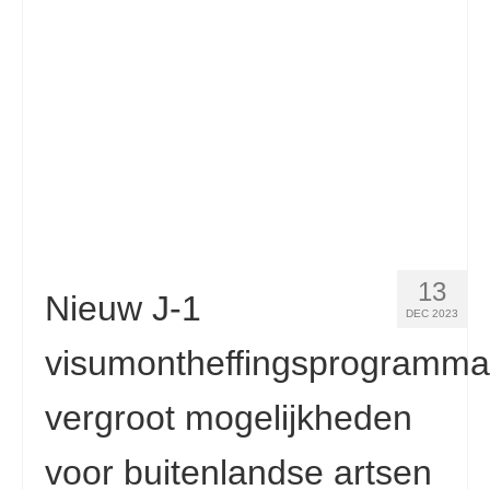
Español
(
Spaans
)
Svenska
(
Zweeds
)
13
Nieuw J-1
DEC 2023
visumontheffingsprogramma
vergroot mogelijkheden
voor buitenlandse artsen