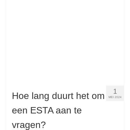
Contact
Aanvraag
Nederlands
Hrvatski
(
Kroatisch
)
Čeština
(
Tsjechisch
)
Dansk
(
Deens
)
English
(
Engels
)
Eesti
(
Ests
)
1
Hoe lang duurt het om
MEI 2024
Suomi
(
Fins
)
een ESTA aan te
Français
(
Frans
)
vragen?
Deutsch
(
Duits
)