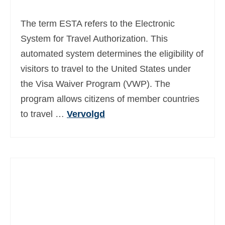
Ελληνικά
(
Grieks
)
The term ESTA refers to the Electronic
עברית
(
Hebreeuws
)
System for Travel Authorization. This
automated system determines the eligibility of
Magyar
(
Hongaars
)
visitors to travel to the United States under
Italiano
(
Italiaans
)
the Visa Waiver Program (VWP). The
日本語
(
Japans
)
program allows citizens of member countries
to travel …
Vervolgd
한국어
(
Koreaans
)
Norsk bokmål
(
Noors Bokmål
)
Polski
(
Pools
)
Português
(
Portugees, Portugal
)
Slovenčina
(
Slavisch
)
Slovenščina
(
Sloveens
)