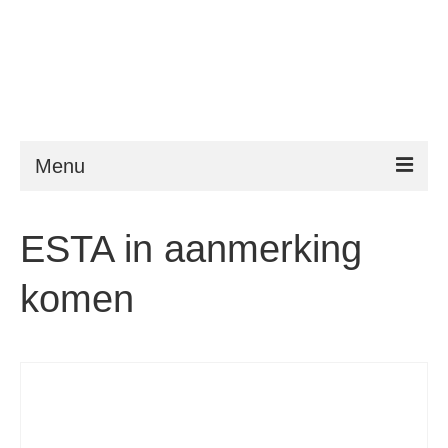
Menu
ESTA
ESTA in aanmerking
Vereisten
komen
FAQ
VWP
Hulp
Nieuws