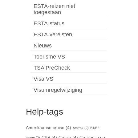
ESTA-reizen niet
toegestaan
ESTA-status
ESTA-vereisten
Nieuws
Toerisme VS
TSA PreCheck
Visa VS
Visumregelwijziging
Help-tags
Amerikaanse cruise
(4)
Amtrak
(2)
B1/B2-
CBP
(4)
Cruise
(4)
Cruises in de
visum
(2)