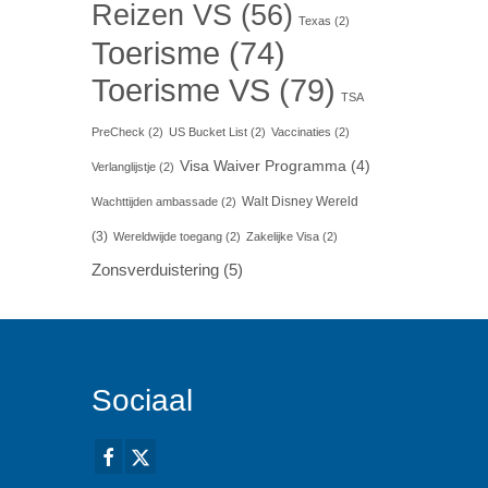
Reizen VS
(56)
Texas
(2)
Toerisme
(74)
Toerisme VS
(79)
TSA
PreCheck
(2)
US Bucket List
(2)
Vaccinaties
(2)
Visa Waiver Programma
(4)
Verlanglijstje
(2)
Walt Disney Wereld
Wachttijden ambassade
(2)
(3)
Wereldwijde toegang
(2)
Zakelijke Visa
(2)
Zonsverduistering
(5)
Sociaal