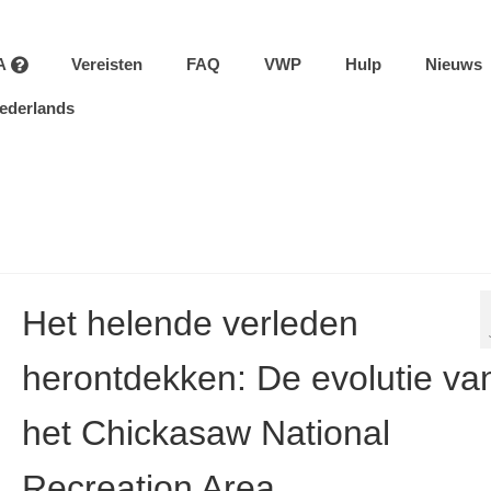
A
Vereisten
FAQ
VWP
Hulp
Nieuws
ederlands
Het helende verleden
herontdekken: De evolutie va
het Chickasaw National
Recreation Area