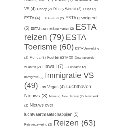
VS
(4)
Disney Wereld
(3)
Disney
(2)
Eclips
(2)
ESTA geweigerd
ESTA
(4)
ESTA-visum
(2)
ESTA
(5)
ESTA in aanmerking komen
(2)
reizen
(79)
ESTA
Toerisme
(60)
ESTA Verwerking
Florida
(3)
Fout bij ESTA
(3)
(2)
Geannuleerde
Hawaii
(7)
vluchten
(2)
I94 updates
(2)
Immigratie VS
Immigratie
(2)
(49)
Luchthaven
Las Vegas
(4)
Nieuws
(8)
Maui
(2)
New Jersey
(2)
New York
Nieuws over
(2)
luchtvaartmaatschappijen
(5)
Reizen
(63)
Reisverzekering
(2)