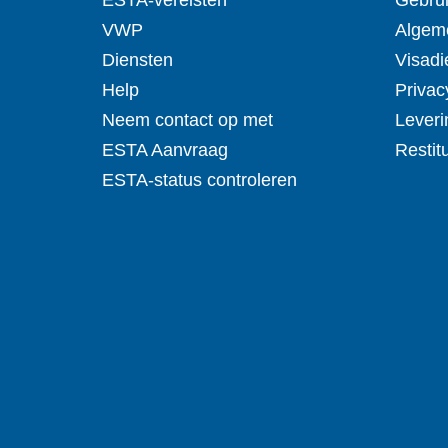
ESTA-vereisten
Gebru
VWP
Algem
Diensten
Visadi
Help
Privac
Neem contact op met
Leveri
ESTA Aanvraag
Restit
ESTA-status controleren