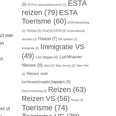
ESTA
(5)
ESTA in aanmerking komen
(2)
reizen
(79)
ESTA
Toerisme
(60)
ESTA Verwerking
Florida
(3)
Fout bij ESTA
(3)
(2)
Geannuleerde
act met
Hawaii
(7)
vluchten
(2)
I94 updates
(2)
en
Immigratie VS
Immigratie
(2)
(49)
Luchthaven
Las Vegas
(4)
an
Nieuws
(8)
Maui
(2)
New Jersey
(2)
New York
Nieuws over
(2)
luchtvaartmaatschappijen
(5)
Reizen
(63)
Reisverzekering
(2)
Reizen VS
(56)
Texas
(2)
Toerisme
(74)
ent of