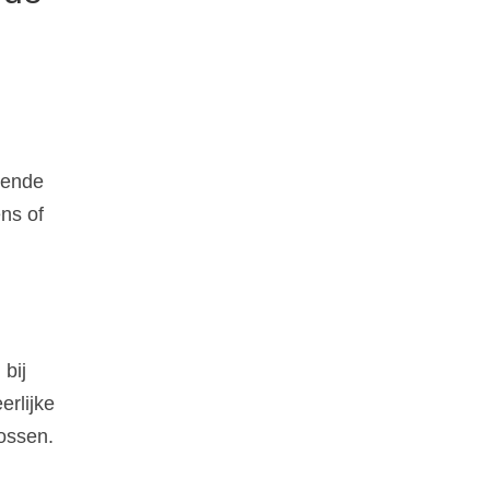
lende
ns of
bij
rlijke
ossen.