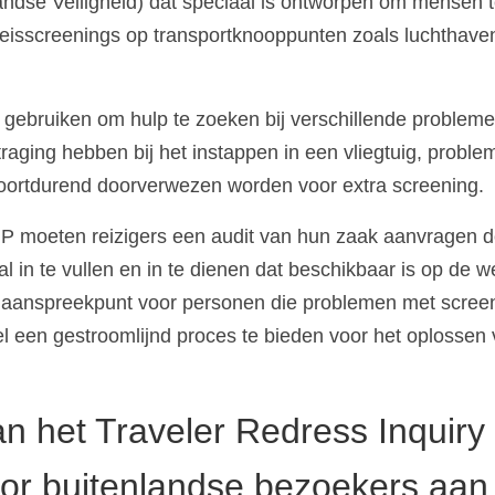
andse Veiligheid) dat speciaal is ontworpen om mensen 
reisscreenings op transportknooppunten zoals luchthave
ebruiken om hulp te zoeken bij verschillende probleme
aging hebben bij het instappen in een vliegtuig, proble
oortdurend doorverwezen worden voor extra screening.
 moeten reizigers een audit van hun zaak aanvragen d
l in te vullen en in te dienen dat beschikbaar is op de w
l aanspreekpunt voor personen die problemen met scree
el een gestroomlijnd proces te bieden voor het oplossen
an het Traveler Redress Inquiry
r buitenlandse bezoekers aan