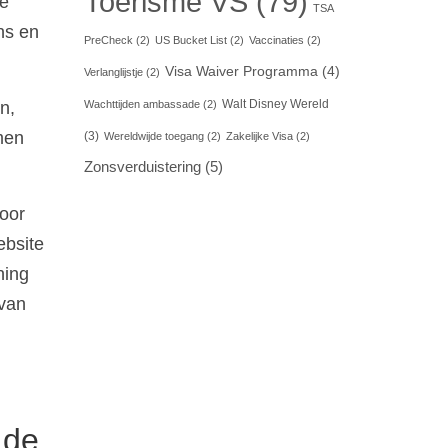
Toerisme VS
(79)
te
TSA
ns en
PreCheck
(2)
US Bucket List
(2)
Vaccinaties
(2)
Visa Waiver Programma
(4)
Verlanglijstje
(2)
Walt Disney Wereld
n,
Wachttijden ambassade
(2)
men
(3)
Wereldwijde toegang
(2)
Zakelijke Visa
(2)
Zonsverduistering
(5)
oor
ebsite
ning
 van
 de