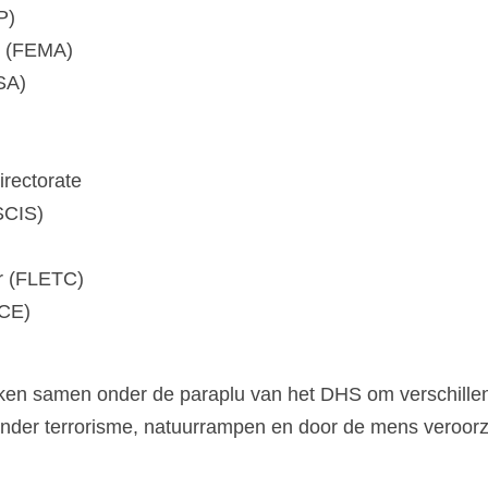
P)
y (FEMA)
SA)
rectorate
SCIS)
r (FLETC)
ICE)
ken samen onder de paraplu van het DHS om verschille
onder terrorisme, natuurrampen en door de mens veroor