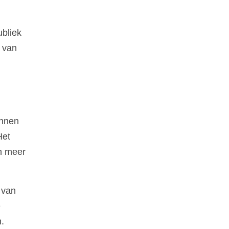
ubliek
 van
innen
Het
en meer
 van
e
.