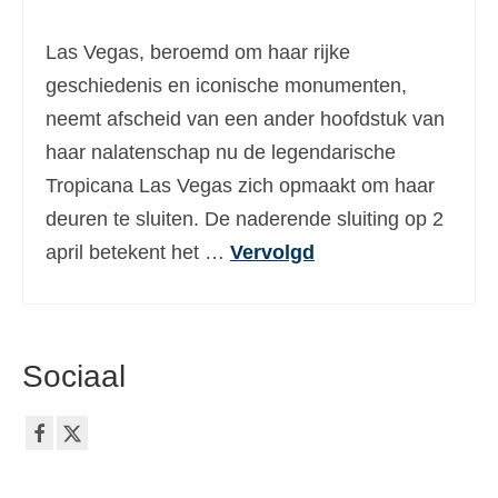
Ελληνικά
(
Grieks
)
Las Vegas, beroemd om haar rijke
עברית
(
Hebreeuws
)
geschiedenis en iconische monumenten,
neemt afscheid van een ander hoofdstuk van
Magyar
(
Hongaars
)
haar nalatenschap nu de legendarische
Italiano
(
Italiaans
)
Tropicana Las Vegas zich opmaakt om haar
日本語
(
Japans
)
deuren te sluiten. De naderende sluiting op 2
april betekent het …
Vervolgd
한국어
(
Koreaans
)
Norsk bokmål
(
Noors Bokmål
)
Polski
(
Pools
)
Sociaal
Português
(
Portugees, Portugal
)
Slovenčina
(
Slavisch
)
Slovenščina
(
Sloveens
)