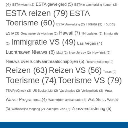
ESTA geweigerd
(5)
(4)
ESTA-visum
(2)
ESTA in aanmerking komen
(2)
ESTA reizen
(79)
ESTA
Toerisme
(60)
Florida
(3)
Fout bij
ESTA Verwerking
(2)
Hawaii
(7)
ESTA
(3)
Geannuleerde vluchten
(2)
I94 updates
(2)
Immigratie
Immigratie VS
(49)
Las Vegas
(4)
(2)
Luchthaven Nieuws
(8)
Maui
(2)
New Jersey
(2)
New York
(2)
Nieuws over luchtvaartmaatschappijen
(5)
Reisverzekering
(2)
Reizen
(63)
Reizen VS
(56)
Texas
(2)
Toerisme VS
(79)
Toerisme
(74)
Visa
TSA PreCheck
(2)
US Bucket List
(2)
Vaccinaties
(2)
Verlanglijstje
(2)
Waiver Programma
(4)
Walt Disney Wereld
Wachttijden ambassade
(2)
Zonsverduistering
(5)
(3)
Wereldwijde toegang
(2)
Zakelijke Visa
(2)