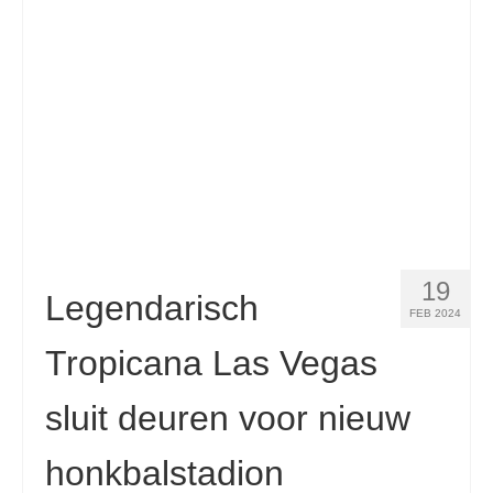
Contact
Aanvraag
Nederlands
Hrvatski
(
Kroatisch
)
Čeština
(
Tsjechisch
)
Dansk
(
Deens
)
19
English
(
Engels
)
Legendarisch
FEB 2024
Eesti
(
Ests
)
Tropicana Las Vegas
Suomi
(
Fins
)
sluit deuren voor nieuw
Français
(
Frans
)
honkbalstadion
Deutsch
(
Duits
)