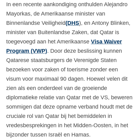
In een recente aankondiging onthulden Alejandro
Ελληνικά
(
Grieks
)
Mayorkas, de Amerikaanse minister van
עברית
(
Hebreeuws
)
Binnenlandse Veiligheid
(DHS
), en Antony Blinken,
minister van Buitenlandse Zaken, dat Qatar is
Magyar
(
Hongaars
)
toegevoegd aan het Amerikaanse
Visa Waiver
Italiano
(
Italiaans
)
Program (VWP)
. Door deze beslissing kunnen
日本語
(
Japans
)
Qatarese staatsburgers de Verenigde Staten
bezoeken voor zaken of toerisme zonder een
한국어
(
Koreaans
)
visum voor maximaal 90 dagen. Hoewel velen dit
Norsk bokmål
(
Noors Bokmål
)
zien als een onderdeel van de groeiende
Polski
(
Pools
)
diplomatieke relatie van Qatar met de VS, beweren
sommigen dat deze opname verband houdt met de
Português
(
Portugees, Portugal
)
cruciale rol van Qatar bij het bemiddelen in
Slovenčina
(
Slavisch
)
vredesbesprekingen in het Midden-Oosten, in het
bijzonder tussen Israël en Hamas.
Slovenščina
(
Sloveens
)