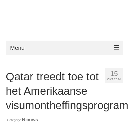
Menu
ESTA
15
Qatar treedt toe tot
Vereisten
OKT 2024
FAQ
het Amerikaanse
VWP
visumontheffingsprogra
Hulp
Nieuws
Category:
Nieuws