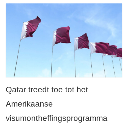
Contact
Aanvraag
Nederlands
Hrvatski
(
Kroatisch
)
Čeština
(
Tsjechisch
)
Dansk
(
Deens
)
English
(
Engels
)
Qatar treedt toe tot het
Eesti
(
Ests
)
Suomi
(
Fins
)
Amerikaanse
Français
(
Frans
)
visumontheffingsprogramma
Deutsch
(
Duits
)