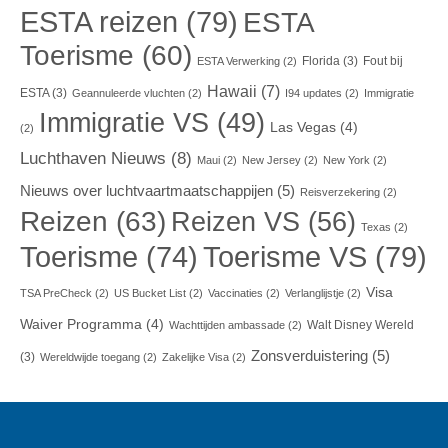
ESTA reizen
(79)
ESTA
Toerisme
(60)
Florida
(3)
Fout bij
ESTA Verwerking
(2)
Hawaii
(7)
ESTA
(3)
Geannuleerde vluchten
(2)
I94 updates
(2)
Immigratie
Immigratie VS
(49)
Las Vegas
(4)
(2)
Luchthaven Nieuws
(8)
Maui
(2)
New Jersey
(2)
New York
(2)
Nieuws over luchtvaartmaatschappijen
(5)
Reisverzekering
(2)
Reizen
(63)
Reizen VS
(56)
Texas
(2)
Toerisme VS
(79)
Toerisme
(74)
Visa
TSA PreCheck
(2)
US Bucket List
(2)
Vaccinaties
(2)
Verlanglijstje
(2)
Waiver Programma
(4)
Walt Disney Wereld
Wachttijden ambassade
(2)
Zonsverduistering
(5)
(3)
Wereldwijde toegang
(2)
Zakelijke Visa
(2)